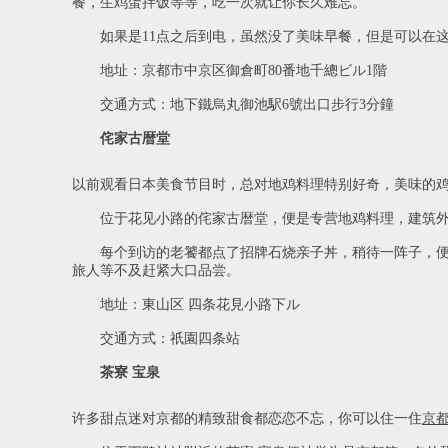
餐，生鸡蛋拌饭等等，吃一次就让你长久难忘。
如果是11点之后到电，虽然没了美味早餐，但是可以在这
地址：京都市中京区御倉町80番地千總ビル1階
交通方式：地下鐵烏丸御池駅6號出口步行3分鐘
侘家古暦堂
以前观看日本美食节目时，总对地鸡料理特别好奇，美味的
位于花见小路的侘家古暦堂，便是专营地鸡料理，建筑外
每个到访的老饕都点了招牌石烧亲子丼，稍待一阵子，便能
旅人等不及赶紧大口品尝。
地址：東山区 四条花見小路下ル
交通方式：祇園四条站
茶寮 宝泉
许多甜点迷对京都的精致甜食都恋恋不忘，你可以住一住
京