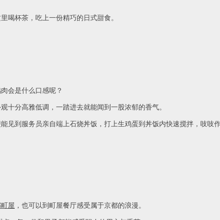
里喝杯茶，吃上一份精巧的日式甜食。
鸡肉会是什么口感呢？
观十分高雅低调，一踏进去就能闻到一股浓郁的香气。
见到服务员亲自端上石烧丼饭，打上生鸡蛋到丼饭内快速搅拌，吱吱作
都町屋
，也可以到町屋餐厅感受属于京都的浪漫。