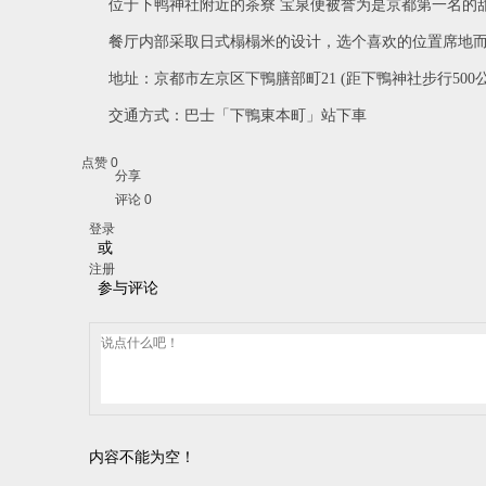
位于下鸭神社附近的茶寮 宝泉便被誉为是京都第一名的甜
餐厅内部采取日式榻榻米的设计，选个喜欢的位置席地而
地址：京都市左京区下鴨膳部町21 (距下鴨神社步行500公
交通方式：巴士「下鴨東本町」站下車
点赞
0
分享
评论 0
登录
或
注册
参与评论
内容不能为空！