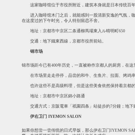
这家咖啡馆位于市役所附近，建筑本身就是日本传统百年町
进入咖啡馆木门之后，就能感到一股清新安逸的气氛，咖啡
在这度过的下午时光，令人特别留恋不舍。
地址：京都市中京区二条通柳馬場東入ル晴明町650
交通：地下鐵東西線，京都市役所前站。
锦市场
锦市场距今已有400年历史，一直被称作京都人的厨房，在
在市场里走走停停，品尝的和牛、生鱼片、拉面、烤鸡串等
也许这些不是高级料理，但是这些美食依然保持着京都的精
地址：京都市中京区錦小路通
交通方式：京阪電車「祇園四条」站徒步約7分鐘；地下鐵
伊右卫门 IYEMON SALON
如果你想尝一尝传统的日式早饭，那么伊右卫门IYEMON SAL