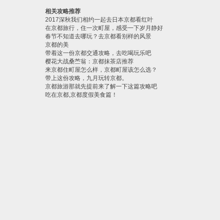
相关攻略推荐
2017深秋我们相约一起去日本京都看红叶
在京都旅行，住一次町屋，感受一下岁月静好
春节不知道去哪玩？去京都看别样的风景
京都的美
带着这一份京都交通攻略，去吃喝玩乐吧
樱花大战桑苎翁：京都抹茶店推荐
来京都住町屋怎么样，京都町屋该怎么选？
带上这份攻略，九月玩转京都。
京都旅游那就先提前来了解一下这篇攻略吧
吃在京都,京都度假美食篇！