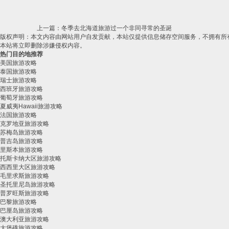
上一篇：冬季去北海道旅游过一个非同寻常的圣诞
版权声明：本文内容由网站用户自发贡献，本站仅提供信息储存空间服务，不拥有所有权。如有
本站将立即删除涉嫌侵权内容。
热门目的地推荐
美国旅游攻略
泰国旅游攻略
瑞士旅游攻略
西班牙旅游攻略
葡萄牙旅游攻略
夏威夷Hawaii旅游攻略
法国旅游攻略
克罗地亚旅游攻略
苏梅岛旅游攻略
普吉岛旅游攻略
里斯本旅游攻略
托斯卡纳大区旅游攻略
西西里大区旅游攻略
毛里求斯旅游攻略
圣托里尼岛旅游攻略
普罗旺斯旅游攻略
巴黎旅游攻略
巴厘岛旅游攻略
澳大利亚旅游攻略
大堡礁旅游攻略