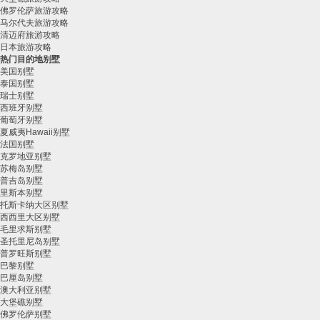
佛罗伦萨旅游攻略
马尔代夫旅游攻略
清迈府旅游攻略
日本旅游攻略
热门目的地别墅
美国别墅
泰国别墅
瑞士别墅
西班牙别墅
葡萄牙别墅
夏威夷Hawaii别墅
法国别墅
克罗地亚别墅
苏梅岛别墅
普吉岛别墅
里斯本别墅
托斯卡纳大区别墅
西西里大区别墅
毛里求斯别墅
圣托里尼岛别墅
普罗旺斯别墅
巴黎别墅
巴厘岛别墅
澳大利亚别墅
大堡礁别墅
佛罗伦萨别墅