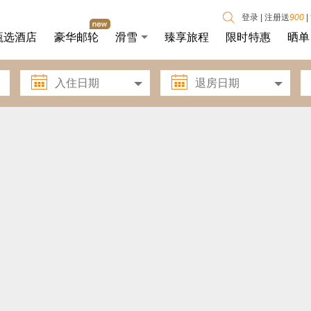
登录
|
注册送
900
|
甄选酒店
豪华邮轮
滑雪
臻享旅程
限时特惠
晒单

