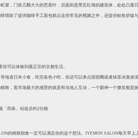
屋，门前几颗大大的芭蕉叶，后面则是黑瓦红墙的建筑体，处处凸显
馆除了提供咖啡手工面包糕点这些常见的视频之外，还提供鲑鱼炒饭与
这里你可以体验到最正宗的京都生活。
地道日本小食，吃完各色小吃，你还可以来点甜甜圈或者抹茶冰激凌清
致，逛市场最大的感受的就是和当地人互动，一个眼神一个微笑都是旅
「四条」站徒步約2分鐘
ON的精致朝食一定可以满足你的这个想法。IYEMON SALON每天早上上