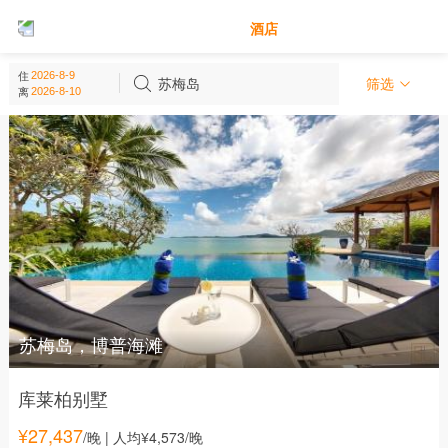
别墅
酒店
苏梅岛 - 泰国
住
(
5
个)
苏梅岛
筛选
离
苏梅岛，博普海滩
库莱柏别墅
¥
27,437
/晚
| 人均¥4,573/晚