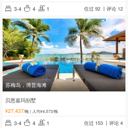
3-4
4
1
住过 92 丨
评论 12
苏梅岛，博普海滩
贝恩嘉玛别墅
¥
27,437
/晚
| 人均¥4,573/晚
3-4
4
1
住过 153 丨
评论 4