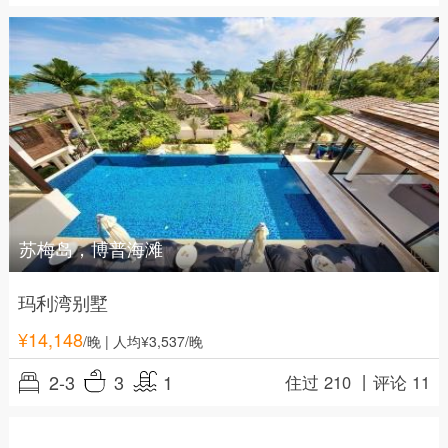
苏梅岛，博普海滩
玛利湾别墅
¥
14,148
/晚
| 人均¥3,537/晚
2-3
3
1
住过 210 丨
评论 11