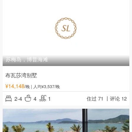
苏梅岛，博普海滩
布瓦莎湾别墅
¥
14,148
/晚
| 人均¥3,537/晚
2-4
4
1
住过 71 丨
评论 12