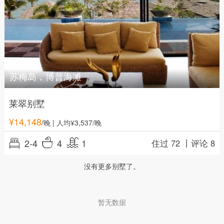
苏梅岛，博普海滩
莱翠别墅
¥
14,148
/晚
| 人均¥3,537/晚
2-4
4
1
住过 72 丨
评论 8
没有更多别墅了。
暂无数据