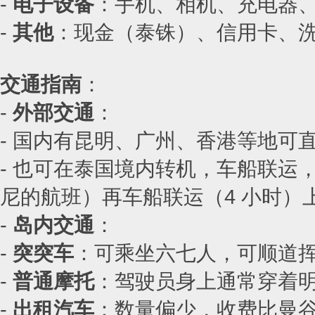
-
电子设备
：手机、相机、充电器
-
其他
：现金（泰铢）、信用卡、
交通指南
：
-
外部交通
：
- 国内有昆明、广州、香港等地可
- 也可在泰国境内转机，车船联运
尼的航班）再车船联运（4 小时）
-
岛内交通
：
-
突突车
：可乘坐六七人，可顺道
-
普通摩托
：驾驶员身上通常穿着明黄
-
出租汽车
：数量偏少，收费比曼