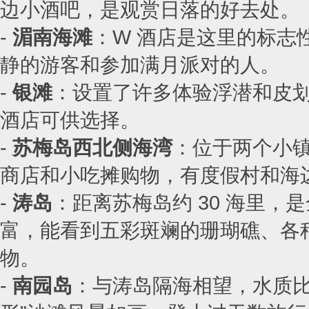
边小酒吧，是观赏日落的好去处。
-
湄南海滩
：W 酒店是这里的标志
静的游客和参加满月派对的人。
-
银滩
：设置了许多体验浮潜和皮
酒店可供选择。
-
苏梅岛西北侧海湾
：位于两个小镇
商店和小吃摊购物，有度假村和海
-
涛岛
：距离苏梅岛约 30 海里
富，能看到五彩斑斓的珊瑚礁、各
物。
-
南园岛
：与涛岛隔海相望，水质比