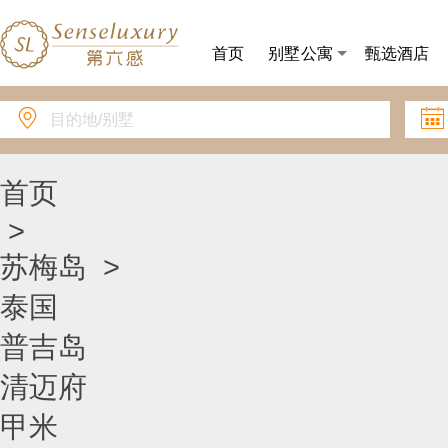
首页
别墅公寓
甄选酒店


首页
>
苏梅岛
>
泰国
普吉岛
清迈府
甲米