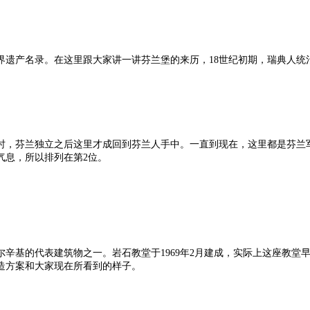
世界遗产名录。在这里跟大家讲一讲芬兰堡的来历，18世纪初期，瑞典人
年时，芬兰独立之后这里才成回到芬兰人手中。一直到现在，这里都是芬
气息，所以排列在第2位。
辛基的代表建筑物之一。岩石教堂于1969年2月建成，实际上这座教堂早
造方案和大家现在所看到的样子。