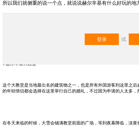
所以我们就侧重的说一个点，就说说赫尔辛基有什么好玩的地方
芬兰 赫尔辛基景点排行榜，
最近几年，芬兰这个北欧国家在中国突然火了起来，于是有很多喜欢旅
登录
或
点，就说说赫尔辛基有什么好玩的地方吧，顺便也做一个排行出来，也
1.赫尔辛基大教堂
这个大教堂是当地最出名的建筑物之一，也是所有外国游客到这里之后
的年轻情侣都会选择在这里举行自己的婚礼，不过因为申请的人太多，
在冬天来临的时候，大雪会铺满教堂前面的广场，等到夜幕降临，淡黄