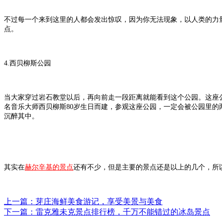
不过每一个来到这里的人都会发出惊叹，因为你无法现象，以人类的力
点。
4.西贝柳斯公园
当大家穿过岩石教堂以后，再向前走一段距离就能看到这个公园。这座公
名音乐大师西贝柳斯80岁生日而建，参观这座公园，一定会被公园里
沉醉其中。
其实在
赫尔辛基的景点
还有不少，但是主要的景点还是以上的几个，所
上一篇：芽庄海鲜美食游记，享受美景与美食
下一篇：雷克雅未克景点排行榜，千万不能错过的冰岛景点