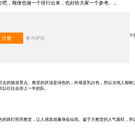
吧，顺便也做一个排行出来，也好给大家一个参考。...
哪一个景点能排第一？ 介绍
游都开始关心，芬兰到底有什么好玩的呢？其实要说芬兰不大，那也是个
注册
参与评论
好给大家一个参考。
必去的旅游景点。教堂的拱顶是绿色的，外墙是乳白色，所以当地人都称之
所以往往会排上一年的队。
色的路灯照亮教堂，让人感觉就像身临仙境。鉴于大教堂的人气最旺，所