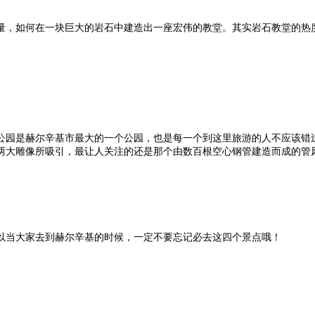
量，如何在一块巨大的岩石中建造出一座宏伟的教堂。其实岩石教堂的热
园是赫尔辛基市最大的一个公园，也是每一个到这里旅游的人不应该错过
的两大雕像所吸引，最让人关注的还是那个由数百根空心钢管建造而成的管
以当大家去到赫尔辛基的时候，一定不要忘记必去这四个景点哦！