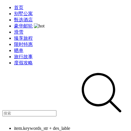
首页
别墅公寓
甄选酒店
豪华邮轮
滑雪
臻享旅程
限时特惠
晒单
旅行故事
度假攻略
item.keywords_str + des_lable