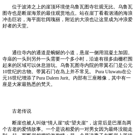
位于波涛之上的崖顶环境使乌鲁瓦图寺壮观无比。乌鲁瓦
图寺也是断崖海景的最佳观赏地点。站在崖丁看着汹涌的海浪
冲击巨岩，海平面壮阔瑰丽，附近的大浪也让这里成为冲浪爱
好者的天堂。
通往寺内的通道是蜿蜒的小道，悬崖一侧用混凝土加固。
寺庙的一头到另外一头需要一个多小时，沿途有很多由栅栏围
起来的区域可以休息游玩。乌鲁瓦图寺内院的带翼石门是公元
10世纪的古物。带翼石门在岛上并不常见。 Pura Uluwatu在公
元16世纪增添了Pura Dalem Jurit。内部有三座雕像，其中有一
座是大家最熟悉的梵天。
古老传说
断崖也被人叫做“情人崖”或“望夫崖”，这背后是巴厘岛两
个古老的爱情故事。一个是说相爱的一对男女因为最终没能走