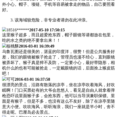
外小心。帽子、项链、手机等容易被拿走的物品，自己要照看
好。
3. 该海域较危险，非专业者请勿在此冲浪。
18516******
2017-05-10 17:50:15
这里猴子超多，而且超爱抢东西，帽子眼镜等请都放在包里，
吃的水之类的绝不要拿出来！！
核桃酥
2016-03-01 16:39:49
乌鲁瓦图还是很美的，湛蓝的印度洋，很赞！但是公共服务好
差，我们的眼镜被猴子抢走了，管理员也漫不经心，直到眼镜
被弄坏了。猴子真是猝不及防，一定要小心，最好带隐形，相
机什么的也有可能被抢走，一定戴眼镜的话，后面拴上猴皮筋
吧！
可可
2016-03-01 16:37:58
很漂亮的景点，沿路有散落的凉亭，坐在凉亭吹着海风，好吹
眠啊！门口买票处有的大爷会忽悠人，看见是自由人就拿着弹
枪恐吓说里面猴子多，会抢东西，他可以当导演兼职保镖。里
面是有猴子，但是不多，也没有这么不友好，除了在凉亭里随
意大小便。吹吹海风，听听海浪，我们一座就是半小时，舍不
得走呢。巴厘岛必去景点。