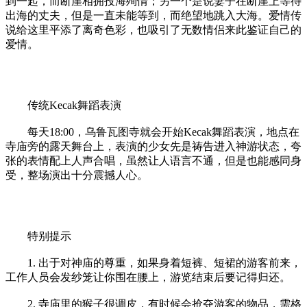
到一起，而断崖相拥投海殉情；另一个是说妻子在断崖上等待
出海的丈夫，但是一直未能等到，而绝望地跳入大海。爱情传
说给这里平添了离奇色彩，也吸引了无数情侣来此鉴证自己的
爱情。
传统Kecak舞蹈表演
每天18:00，乌鲁瓦图寺就会开始Kecak舞蹈表演，地点在
寺庙旁的露天舞台上，表演的少女先是祷告进入神游状态，夸
张的表情配上人声合唱，虽然让人语言不通，但是也能感同身
受，整场演出十分震撼人心。
特别提示
1. 出于对神庙的尊重，如果身着短裤、短裙的游客前来，
工作人员会发纱笼让你围在腰上，游览结束后要记得归还。
2. 寺庙里的猴子很调皮，有时候会抢夺游客的物品，需格