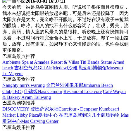
一丽小囡
2016-03-01 16:37:11
今天的第一站是乌鲁瓦图情人崖。听说猴子很多而且很顽皮，
我本来想说把太阳眼镜放起来吧，可是后来还是投降了，因为
太阳实在是太大，完全睁不开眼呐。不过好在没有猴子来抢我
的眼镜，哼哼。我真的找不出什么形容词了，壮观，秀美，澎
湃，美丽，情人崖的风景真的是很棒。听说晚上还有恍惚舞可
以看，不过时间行程完全合不上拍，于是放弃。爬了一段山路
后，放弃，没有走完，如果静下心来慢慢走的话，也许会找到
更多新奇。
巴厘岛景点推荐
Ambiente Spa at Amadea Resort & Villas
Titi Banda Statue
Amed
beach
吉利空气岛Gili Air
Medewi沙滩
勒迈耶博物馆Museum
Le Mayeur
巴厘岛美食推荐
Naughty nuri's warung
金巴兰沙滩俱乐部Jimbaran Beach
Club(JBC)
什锦饭Nasi Campur
Restaurant Locavore
Café Wayan
& Bakery
Ayam Taliwang
巴厘岛购物推荐
DISCOVERY
登巴萨家乐福Carrefour - Denpasar
Kumbasari
Market
Libby Plaza购物中心
在巴厘岛就到这几个商场购物
Mas
雕刻中心Mas Carving Center
巴厘岛娱乐推荐