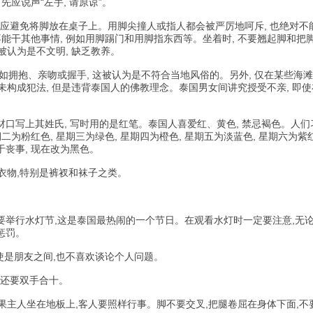
先应说声“左手, 请原谅”。
 应避免将脚放在桌子上。用脚尖撞人或指人都会被严厉地呵斥, 也绝对不
不能干其他事情, 例如用脚踢门和用脚指东西等。坐着时, 不要翘起脚和把
会被认为是不文明, 缺乏教养。
 如拥抱、亲吻或握手, 这被认为是不符合当地风俗的。另外, 仅在某些海
尽管未构成犯法, 但是违背泰国人的佛教理念。泰国男女间讲究授受不亲, 即
材口写上其姓氏, 写时用的是红笔。泰国人喜爱红、黄色, 禁忌褐色。人们
二为粉红色, 星期三为绿色, 星期四为橙色, 星期五为淡蓝色, 星期六为紫
丧事, 现在改为黑色。
衣物,特别是裤衩和袜子之类。
要举行水灯节,这是泰国最热闹的一个节日。在观看水灯时一定要注意,无
惩罚。
是朋友之间,也不喜欢谈论个人问题。
,还要双手合十。
果主人坐在地板上,客人要照样行事。脚不要交叉,把腿卷屈在身体下面,不