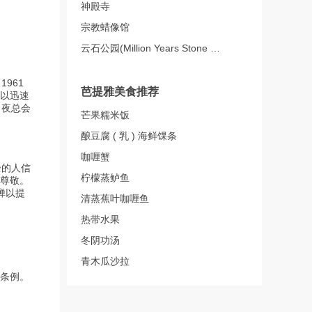
神殿寺
宗教蜡像馆
云石公园(Million Years Stone Park & Pattaya Crocodile Farm)
961
芭提雅美食推荐
以迅速
、夜总会
芒果糯米饭
酿豆腐 ( 乳 ) 海鲜馃条
咖喱蟹
余的人信
柠檬蒸鲈鱼
尊敬。
禅以提
清蒸蕉叶咖喱鱼
热带水果
冬阴功汤
青木瓜沙拉
罚条例。