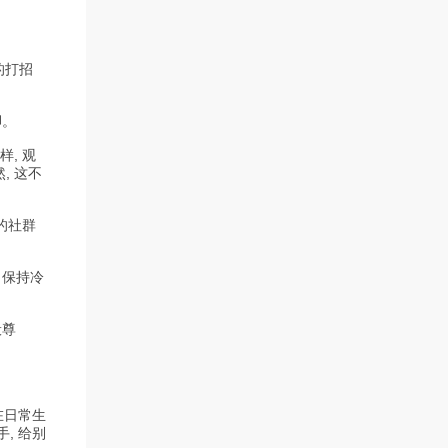
的打招
脚。
, 观
, 这不
的社群
 保持冷
般尊
在日常生
, 给别