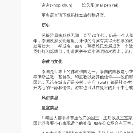
谢谢(khop khun) 没关系(mai pen rai)
更多语言请下载蚂蜂窝旅行翻译官。
历史
芭提雅原来默默无闻，直至70年代，仍是一个人烟稀
年，泰国政府发现这里月牙似的海滨有其得天独厚的旅
发展壮大，一举成名。如今，芭提雅已发展成为一个近
霓虹灯闪烁耀目，街道两旁亭式小酒吧鳞次栉比，流行
宗教与文化
泰国是世界上的佛教强国之一。泰国的国教是小乘佛
奉伊斯兰教、基督教、印度教以及其他信仰——他们都
因此，无论在城市还是乡村，寺庙（wat）都是社会
升内心的平静和愉快。游客也可以在曼谷的几个中心或
风俗禁忌
皇室禁忌
1.泰国人都非常尊重他们的国王、王后以及王室家族
因此游客要小心表现适当的礼仪, 如在公众场合有王室人