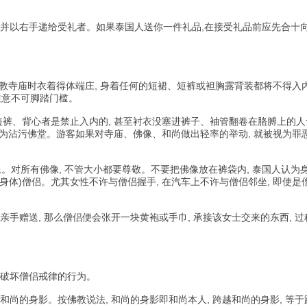
,并以右手递给受礼者。如果泰国人送你一件礼品,在接受礼品前应先合十
寺庙时衣着得体端庄, 身着任何的短裙、短裤或袒胸露背装都将不得入
注意不可脚踏门槛。
穿短裤、背心者是禁止入内的, 甚至衬衣没塞进裤子、袖管翻卷在胳膊上的
视为沾污佛堂。游客如果对寺庙、佛像、和尚做出轻率的举动, 就被视为罪
对所有佛像, 不管大小都要尊敬。不要把佛像放在裤袋内, 泰国人认为
身体)僧侣。尤其女性不许与僧侣握手, 在汽车上不许与僧侣邻坐, 即使是
亲手赠送, 那么僧侣便会张开一块黄袍或手巾, 承接该女士交来的东西, 
是破坏僧侣戒律的行为。
和尚的身影。按佛教说法, 和尚的身影即和尚本人, 跨越和尚的身影, 等