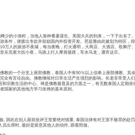
少的小渔村，当地人靠种番薯谋生。美国大兵的到来，一下子出名了。1
游条件，便拨出专款并鼓励国内外投资开发。芭提雅由此被划为特区，得
10万人的旅游不夜城，每当夜晚，灯火通明，大商店、大酒店、歌舞厅
音乐充塞大街小巷，马路上行人摩肩接踵，车水马龙，通宵达旦。
教的一个分支上座部佛教，泰国人中有90％以上信奉上座部佛教。其
完全有言论自由。佛教继续对日常生活产生强烈的影响。长老非常受人们
生活和宗教生活的中心。禅是佛教最普及的方面之一，有无数泰国人定期坐
者国家的其他地方学习坐禅的基本原则。
, 因此在别人面前批评王室要绝对慎重, 泰国法律有对王室不敬罪的处
员出席时, 最好是留意其他人的动作, 跟着照做。