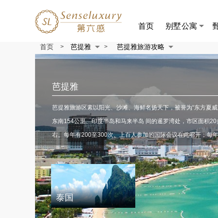
首页
别墅公寓
首页
芭提雅
芭提雅旅游攻略
>
>
芭提雅
芭提雅旅游区素以阳光、沙滩、海鲜名扬天下，被誉为“东方夏威
东南154公里、印度半岛和马来半岛 间的暹罗湾处，市区面积2
右。每年有200至300次、上百人参加的国际会议在此召开；每年接待
泰国