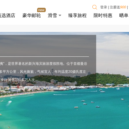
登录
|
注册送
900
|
甄选酒店
豪华邮轮
滑雪
臻享旅程
限时特惠
晒单
夷”，是世界著名的新兴海滨旅游度假胜地。位于首都曼谷
0多平方公里，风光旖旎，气候宜人，年均温度20摄氏度左
 游客100多万人次...