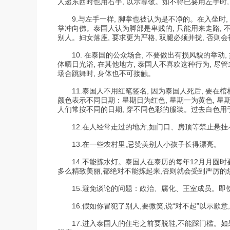
人递东西时也用右手, 以示尊敬。如不得已要用左手时, 
9.与左手一样, 脚掌也被认为是不净的。在入坐时,
掌冲向佛。泰国人认为脚部是卑贱的, 只能用来走路, 
别人。妇女落座, 要求更为严格, 双腿必须并拢, 否则
10. 在泰国的公众场合, 不要做出有损风貌的举动,
体晒日光浴, 在其他地方, 泰国人不喜欢这种行为, 
场合跳舞时, 身体也不可接触。
11.泰国人不用红笔签名, 因为泰国人死后, 要在棺
颜色表示不同日期：星期日为红色, 星期一为黄色, 星期
人们常按不同的日期, 穿不同色彩的服装。过去白色用于
12.在人经常走过的地方,如门口、房顶等禁止悬挂
13.在一些农村里,忌赞美别人小孩子长得漂亮。
14.不能拣水灯。泰国人在泰历的每年12月月圆时
多么精致美丽,都绝对不能拣起来,否则就会受到严厉的
15.避免谈论的问题：政治、腐化、王室成员。即使
16.假如你冒犯了别人,要微笑,说“对不起”以示歉意
17.进入泰国人的住宅之前要脱鞋,不能踩门槛。如