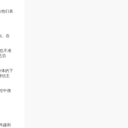
向他们表
内。在
人也不准
恶滔
身体的下
僧侣主
过程中僧
于跨越和