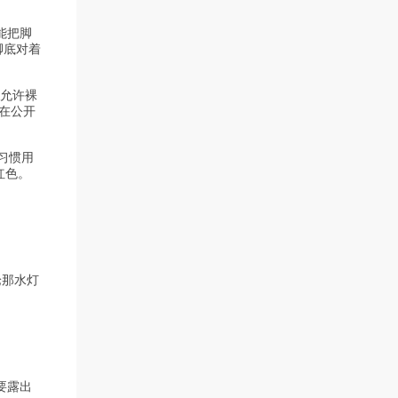
能把脚
脚底对着
滩允许裸
使在公开
习惯用
红色。
论那水灯
要露出