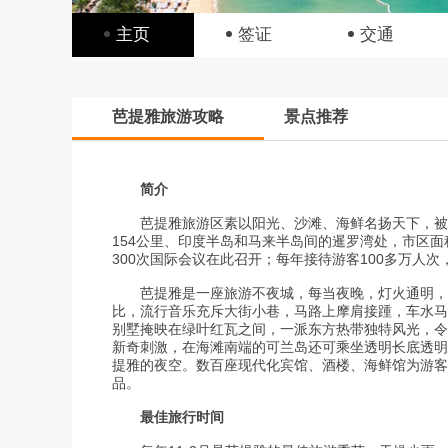
主页
签证
交通
芭提雅旅游攻略
景点推荐
简介
芭提雅旅游区素以阳光、沙滩、海鲜名扬天下，被誉
154公里、印度半岛和马来半岛间的暹罗湾处，市区面
300次国际会议在此召开；每年接待游客100多万人
芭提雅是一座旅游不夜城，每当夜晚，灯火通明，大
比，流行音乐充斥大街小巷，马路上摩肩接踵，车水马
别墅掩映在绿叶红瓦之间，一派东方热带独特风光，令
新奇刺激，在海滩南端的可兰岛还可乘坐透明长底透明
提雅的夜空。数百座现代化宾馆、酒楼、海鲜馆为游客
品。
最佳旅行时间