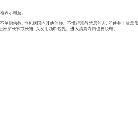
貌地表示谢意。
不单指佛教, 也包括国内其他信仰。不懂得宗教禁忌的人, 即使并非故意
 女士应穿长裤或长裙, 头发用领巾包扎。进入清真寺内也要脱鞋。