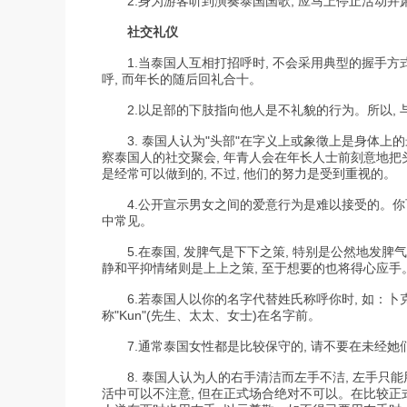
2.身为游客听到演奏泰国国歌, 应马上停止活动并
社交礼仪
1.当泰国人互相打招呼时, 不会采用典型的握手方式, 
呼, 而年长的随后回礼合十。
2.以足部的下肢指向他人是不礼貌的行为。所以, 与人
3. 泰国人认为"头部"在字义上或象徵上是身体上的最
察泰国人的社交聚会, 年青人会在年长人士前刻意地把头
是经常可以做到的, 不过, 他们的努力是受到重视的。
4.公开宣示男女之间的爱意行为是难以接受的。你可能
中常见。
5.在泰国, 发脾气是下下之策, 特别是公然地发脾
静和平抑情绪则是上上之策, 至于想要的也将得心应手
6.若泰国人以你的名字代替姓氏称呼你时, 如：卜克先
称"Kun"(先生、太太、女士)在名字前。
7.通常泰国女性都是比较保守的, 请不要在未经她们同
8. 泰国人认为人的右手清洁而左手不洁, 左手只能
活中可以不注意, 但在正式场合绝对不可以。在比较正式