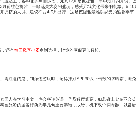
气温适宜，各种花卉绚丽多姿，尤其12月是芭提雅一年中最好的月份。
3月前往芭提雅，一睹选美大赛的盛况，感受异域文化带来的刺激。6-10
开拥挤的人群。建议不要4-5月出行，这是芭提雅最难以忍受的酷暑季节
宿，还有
泰国私享小团
定制选择，让你的度假更加轻松。
需注意的是，到海边游玩时，记得抹好SPF30以上倍数的防晒霜，避
国人在学习中文，也会些许英语，普及程度算高，如若碰上实在不会英
泰国旅游的游客行前先学几句重要泰语，或给手机下载个翻译器，以备语