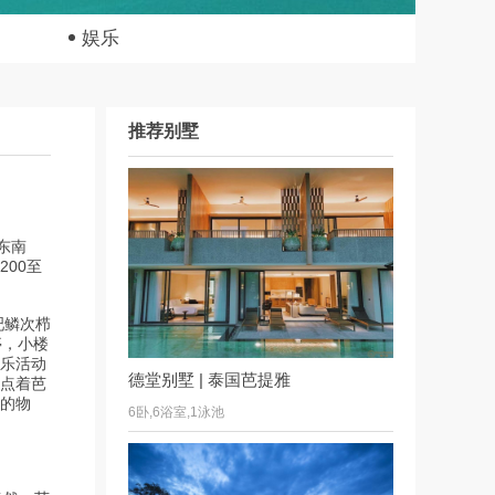
娱乐
推荐别墅
东南
00至
吧鳞次栉
亭，小楼
乐活动
德堂别墅 | 泰国芭提雅
点着芭
的物
6卧,6浴室,1泳池