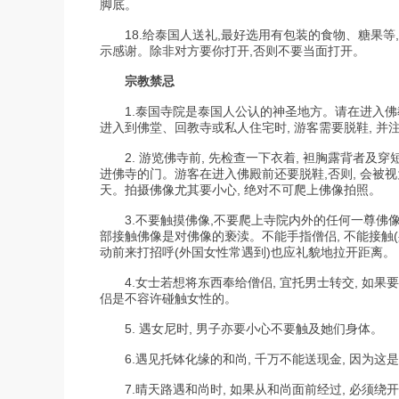
脚底。
18.给泰国人送礼,最好选用有包装的食物、糖果等
示感谢。除非对方要你打开,否则不要当面打开。
宗教禁忌
1.泰国寺院是泰国人公认的神圣地方。请在进入佛教
进入到佛堂、回教寺或私人住宅时, 游客需要脱鞋, 并
2. 游览佛寺前, 先检查一下衣着, 袒胸露背者及
进佛寺的门。游客在进入佛殿前还要脱鞋,否则, 会被
天。拍摄佛像尤其要小心, 绝对不可爬上佛像拍照。
3.不要触摸佛像,不要爬上寺院内外的任何一尊佛像。
部接触佛像是对佛像的亵渎。不能手指僧侣, 不能接触(
动前来打招呼(外国女性常遇到)也应礼貌地拉开距离。
4.女士若想将东西奉给僧侣, 宜托男士转交, 如果要
侣是不容许碰触女性的。
5. 遇女尼时, 男子亦要小心不要触及她们身体。
6.遇见托钵化缘的和尚, 千万不能送现金, 因为这
7.晴天路遇和尚时, 如果从和尚面前经过, 必须绕开