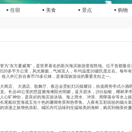
住宿
美食
景点
购物
为“东方夏威夷”，是世界著名的新兴海滨旅游度假胜地。位于首都曼谷
积20多平方公里，风光旖旎，气候宜人，年均温度20摄氏度左右。每年有2
次，收入外汇折合泰币70多亿铢，是泰国旅游业的重要支柱之一。
商店、 大酒店、歌舞厅、夜总会霓虹灯闪烁耀目，街道两旁亭式小酒
龙。长达40公里的芭提雅海滩阳光明媚，蓝天碧水，沙白如银，椰林茅
人心旷神怡，是良好的海滨游泳场。海上滑水、冲浪、滑降落伞等水上娱
长尾船欣赏海底五光十色的珊瑚奇景和热带鱼。入夜有五彩缤纷的烟火装
的浪漫之旅增色添彩。城区内可品味到生猛味美的海鲜，购买到物美价廉