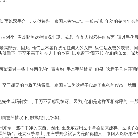
肃立。
而以双手合十, 状似祷告；泰国人称"wai"。一般来说, 年幼的先向年长
对坐, 应该避免这种情况出现。或若, 向某人指示任何东西, 请以手代
高部分。因此, 他们是不容许抚拍任何人的头部, 纵使是友善的表现。同样
部垂下, 下至不高于年长人士的身高, 以免留下"看不起"他们的印象。诚然
看过一些十分西化的年青夫妇, 手牵手的情景, 但是, 这样子只在开明
气, 至于想要的也将无法得逞。泰国人认为这样子代表了卑劣的仪态。然而,
。
生或玛莉女士, 千万不要感到惊讶。因为, 他们是这样互相称呼的, 一
意的情况下, 触摸她们(身体)。
用来拿一些不干净的东西。因此, 重要东西用左手拿会招来嫌弃。左撇子
的场合, 还要双手奉上, 用左手则会被认为是鄙视他人。泰国人吃饭用右手