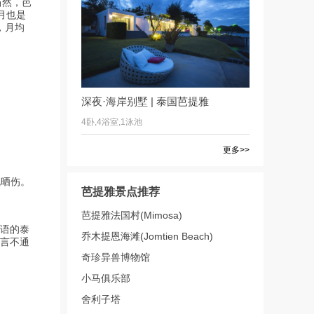
当然，芭
月也是
，月均
深夜·海岸别墅 | 泰国芭提雅
4卧,4浴室,1泳池
更多>>
免晒伤。
芭提雅景点推荐
芭提雅法国村(Mimosa)
语的泰
乔木提恩海滩(Jomtien Beach)
言不通
奇珍异兽博物馆
小马俱乐部
舍利子塔