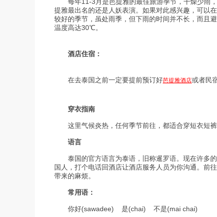
每年11-3月是芭提雅的最佳旅游季节，干燥少雨，
提雅最出名的还是人妖表演。如果对此感兴趣，可以在
较好的季节，虽处雨季，但下雨的时间并不长，而且避
温度高达30℃。
酒店住宿：
在去泰国之前一定要提前预订好
或者民
芭提雅酒店
穿衣指南
这里气候炎热，任何季节前往，都适合穿短衣短裤。
语言
泰国的官方语言为泰语，旧称暹罗语。现在许多的泰
国人，打个电话回酒店让酒店服务人员为你沟通。前往
带来的麻烦。
常用语：
你好(sawadee) 是(chai) 不是(mai chai)