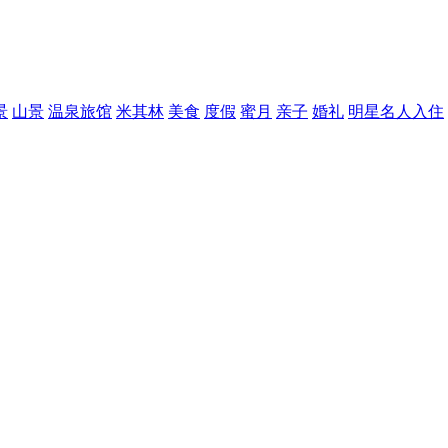
景
山景
温泉旅馆
米其林
美食
度假
蜜月
亲子
婚礼
明星名人入住