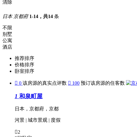
清除
日本 京都府
1-14，共14
条
不限
别墅
公寓
酒店
推荐排序
价格排序
卧室排序

0
该房源的真实点评数

100
预订该房源的住客数
1
和泉町屋
日本，京都府，京都
河景
|
城市景观
|
度假

2