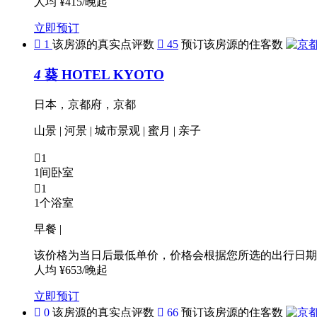
人均 ¥415/晚起
立即预订

1
该房源的真实点评数

45
预订该房源的住客数
4
葵 HOTEL KYOTO
日本，京都府，京都
山景
|
河景
|
城市景观
|
蜜月
|
亲子

1
1间卧室

1
1个浴室
早餐 |
该价格为当日后最低单价，价格会根据您所选的出行日期
人均 ¥653/晚起
立即预订

0
该房源的真实点评数

66
预订该房源的住客数