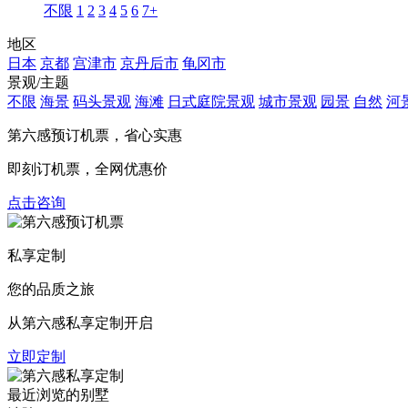
不限
1
2
3
4
5
6
7+
地区
日本
京都
宫津市
京丹后市
龟冈市
景观/主题
不限
海景
码头景观
海滩
日式庭院景观
城市景观
园景
自然
河
第六感预订机票，
省心实惠
即刻订机票，全网优惠价
点击咨询
私享定制
您的品质之旅
从第六感私享定制开启
立即定制
最近浏览的别墅