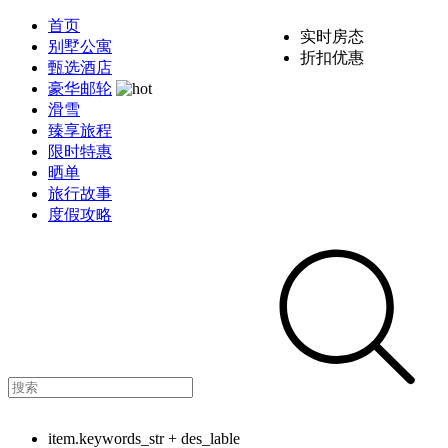
首页
实时房态
别墅公寓
折扣优惠
甄选酒店
豪华邮轮
滑雪
臻享旅程
限时特惠
晒单
旅行故事
度假攻略
item.keywords_str + des_lable