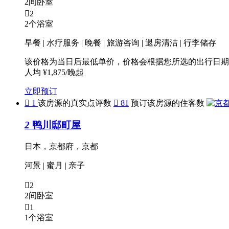
2间卧室

2
2个浴室
早餐 | 水疗服务 | 晚餐 | 旅游咨询 | 退房清洁 | 行李储存
该价格为当日后最低单价，价格会根据您所选的出行日期
人均 ¥1,875/晚起
立即预订

1
该房源的真实点评数

81
预订该房源的住客数
2
鸭川邸町屋
日本，京都府，京都
河景
|
蜜月
|
亲子

2
2间卧室

1
1个浴室