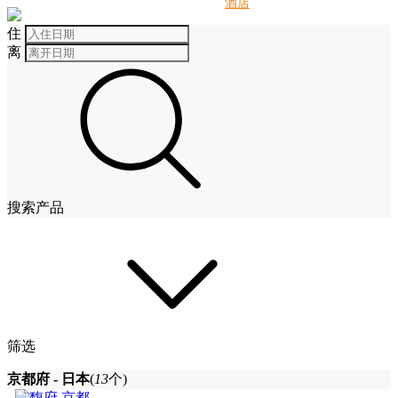
别墅
酒店
住
离
搜索产品
筛选
京都府 - 日本
(
13
个)