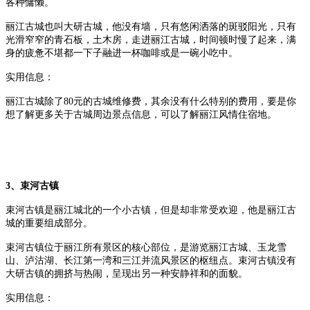
各种慵懒。
丽江古城也叫大研古城，他没有墙，只有悠闲洒落的斑驳阳光，只有
光滑窄窄的青石板，土木房，走进丽江古城，时间顿时慢了起来，满
身的疲惫不堪都一下子融进一杯咖啡或是一碗小吃中。
实用信息：
丽江古城除了80元的古城维修费，其余没有什么特别的费用，要是你
想了解更多关于古城周边景点信息，可以了解丽江风情住宿地。
3、束河古镇
束河古镇是丽江城北的一个小古镇，但是却非常受欢迎，他是丽江古
城的重要组成部分。
束河古镇位于丽江所有景区的核心部位，是游览丽江古城、玉龙雪
山、泸沽湖、长江第一湾和三江并流风景区的枢纽点。束河古镇没有
大研古镇的拥挤与热闹，呈现出另一种安静祥和的面貌。
实用信息：