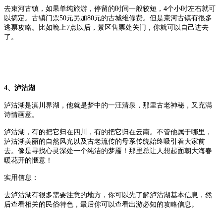
去束河古镇，如果单纯旅游，停留的时间一般较短，4个小时左右就可
以搞定。古镇门票50元另加80元的古城维修费。但是束河古镇有很多
逃票攻略。比如晚上7点以后，景区售票处关门，你就可以自己进去
了。
4、泸沽湖
泸沽湖是滇川界湖，他就是梦中的一汪清泉，那里古老神秘，又充满
诗情画意。
泸沽湖，有的把它归在四川，有的把它归在云南。不管他属于哪里，
泸沽湖美丽的自然风光以及古老流传的母系传统始终吸引着大家前
去。像是寻找心灵深处一个纯洁的梦靥！那里总让人想起面朝大海春
暖花开的惬意！
实用信息：
去泸沽湖有很多需要注意的地方，你可以先了解泸沽湖基本信息，然
后查看相关的民俗特色，最后你可以查看出游必知的攻略信息。