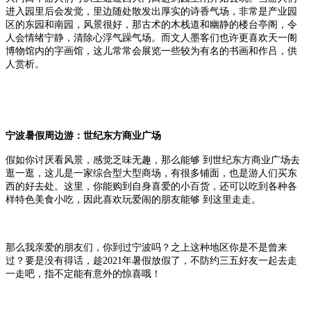
进入园里后会发觉，里边随处散发出厚实的诗香气场，非常是产业园
区的东园和南园，风景很好，那古术的木栈道和幽静的楼台亭阁，令
人会情绪宁静，清除心浮气躁气场。而文人墨客们也许更喜欢天一阁
博物馆内的字画馆，这儿常常会展览一些较为有名的书画和作吕，供
人赏析。
宁波暑假周边游：世纪东方商业广场
假如你讨厌看风景，感觉乏味无趣，那么能够 到世纪东方商业广场去
逛一逛，这儿是一家综合型大型商场，有很多铺面，也是游人们买东
西的好去处。这里，你能购到自身喜爱的小百货，还可以吃到各种各
样特色美食小吃，因此喜欢玩爱闹的朋友能够 到这里走走。
那么我亲爱的朋友们，你到过宁波吗？之上这种地区你是不是曾来
过？要是没有得话，趁2021年暑假放假了，不防约三五好友一起去走
一走吧，指不定能有意外的惊喜哦！