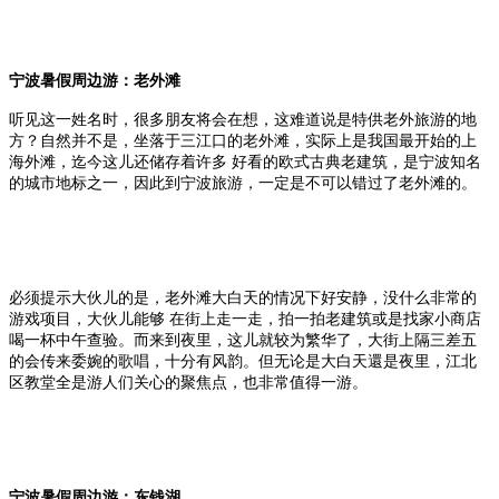
宁波暑假周边游：老外滩
听见这一姓名时，很多朋友将会在想，这难道说是特供老外旅游的地
方？自然并不是，坐落于三江口的老外滩，实际上是我国最开始的上
海外滩，迄今这儿还储存着许多 好看的欧式古典老建筑，是宁波知名
的城市地标之一，因此到宁波旅游，一定是不可以错过了老外滩的。
必须提示大伙儿的是，老外滩大白天的情况下好安静，没什么非常的
游戏项目，大伙儿能够 在街上走一走，拍一拍老建筑或是找家小商店
喝一杯中午查验。而来到夜里，这儿就较为繁华了，大街上隔三差五
的会传来委婉的歌唱，十分有风韵。但无论是大白天還是夜里，江北
区教堂全是游人们关心的聚焦点，也非常值得一游。
宁波暑假周边游：东钱湖