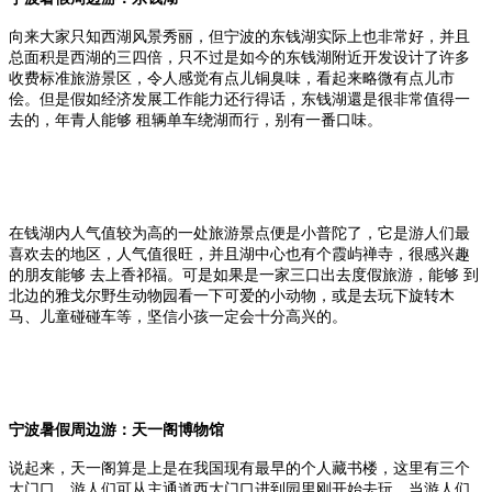
向来大家只知西湖风景秀丽，但宁波的东钱湖实际上也非常好，并且
总面积是西湖的三四倍，只不过是如今的东钱湖附近开发设计了许多
收费标准旅游景区，令人感觉有点儿铜臭味，看起来略微有点儿市
侩。但是假如经济发展工作能力还行得话，东钱湖還是很非常值得一
去的，年青人能够 租辆单车绕湖而行，别有一番口味。
在钱湖内人气值较为高的一处旅游景点便是小普陀了，它是游人们最
喜欢去的地区，人气值很旺，并且湖中心也有个霞屿禅寺，很感兴趣
的朋友能够 去上香祁福。可是如果是一家三口出去度假旅游，能够 到
北边的雅戈尔野生动物园看一下可爱的小动物，或是去玩下旋转木
马、儿童碰碰车等，坚信小孩一定会十分高兴的。
宁波暑假周边游：天一阁博物馆
说起来，天一阁算是上是在我国现有最早的个人藏书楼，这里有三个
大门口，游人们可从主通道西大门口进到园里刚开始去玩。当游人们