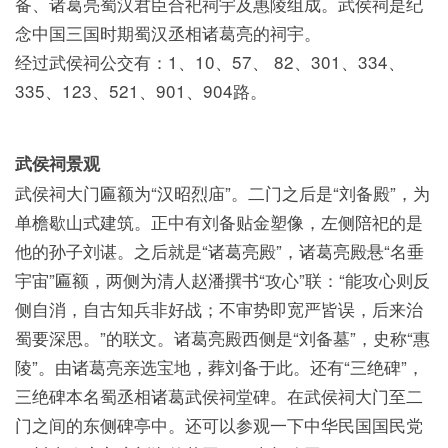
备、诸葛亮蜀汉君臣合祀祠宇及惠陵组成。武侯祠是纪
念中国三国时期蜀汉丞相诸葛亮的祠宇。
经过武侯祠公交有：1、10、57、 82、301、334、
335、123、521、901、904路。
武侯祠景观
武侯祠大门匾额为“汉昭烈庙”。二门之后是“刘备殿”，为
单檐歇山式建筑。正中有刘备贴金塑像，左侧陪祀的是
他的孙子刘谌。之后就是“诸葛亮殿”，诸葛亮殿悬“名垂
宇宙”匾额，两侧为清人赵潘撰书“攻心”联：“能攻心则反
侧自消，自古知兵非好战；不审势即宽严皆误，后来治
蜀要深思。”的联文。诸葛亮殿西侧是“刘备墓”，史称“惠
陵”。由诸葛亮亲选宝地，葬刘备于此。还有“三绝碑”，
三绝碑本名蜀丞相诸葛武侯祠堂碑。在武侯祠大门至二
门之间的东侧碑亭中。还可以参观一下中华民国国民党