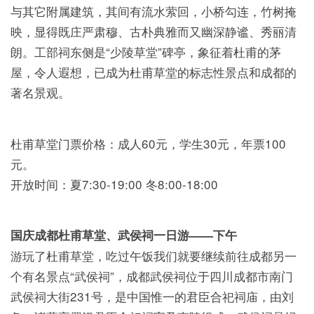
与其它附属建筑，其间有流水萦回，小桥勾连，竹树掩
映，显得既庄严肃穆、古朴典雅而又幽深静谧、秀丽清
朗。工部祠东侧是“少陵草堂”碑亭，象征着杜甫的茅
屋，令人遐想，已成为杜甫草堂的标志性景点和成都的
著名景观。
杜甫草堂门票价格：成人60元，学生30元，年票100
元。
开放时间：夏7:30-19:00 冬8:00-18:00
国庆成都杜甫草堂、武侯祠一日游——下午
游玩了杜甫草堂，吃过午饭我们就要继续前往成都另一
个有名景点“武侯祠”，成都武侯祠位于四川成都市南门
武侯祠大街231号，是中国惟一的君臣合祀祠庙，由刘