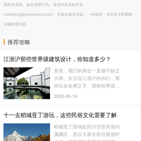
拥有所有权。如有侵权行为，请及时发送邮件至
marketing@senseluxury.com，并提供相关证据，一经核实，本站将立即删除
涉嫌侵权内容。
推荐攻略
江浙沪那些世界级建筑设计，你知道多少？
其实，我们的身边一直都不缺乏
大师。生活在江浙沪的你们，那
些出自名师之手、堪称世界级的
建筑设计，你都知道吗？一起来
2026-06-14
看看！...
十一去稻城亚丁游玩，这些民俗文化需要了解
稻城亚丁因地处四川甘孜州境内
属藏区，所以大家在前往旅游时