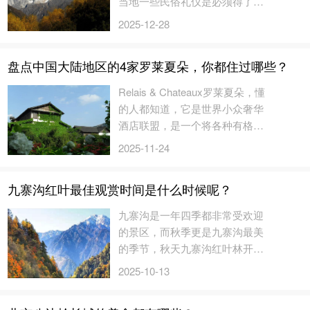
当地一些民俗礼仪是必须得了解
的，尤其是国庆期间游客较多的
2025-12-28
时间，更要注...
盘点中国大陆地区的4家罗莱夏朵，你都住过哪些？
Relais & Chateaux罗莱夏朵，懂
的人都知道，它是世界小众奢华
酒店联盟，是一个将各种有格调
而不千篇一律的小众奢华酒店囊
2025-11-24
括在内的...
九寨沟红叶最佳观赏时间是什么时候呢？
九寨沟是一年四季都非常受欢迎
的景区，而秋季更是九寨沟最美
的季节，秋天九寨沟红叶林开始
泛红，整个九寨沟的森林都是暖
2025-10-13
色调的非...