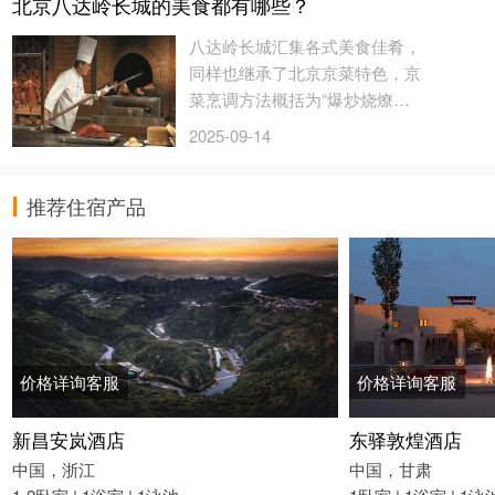
北京八达岭长城的美食都有哪些？
八达岭长城汇集各式美食佳肴，
同样也继承了北京京菜特色，京
菜烹调方法概括为“爆炒烧燎
煮，炸熘烩烤涮，蒸扒熬煨焖，
2025-09-14
煎糟卤拌...
推荐住宿产品
价格详询客服
价格详询客服
新昌安岚酒店
东驿敦煌酒店
中国，浙江
中国，甘肃