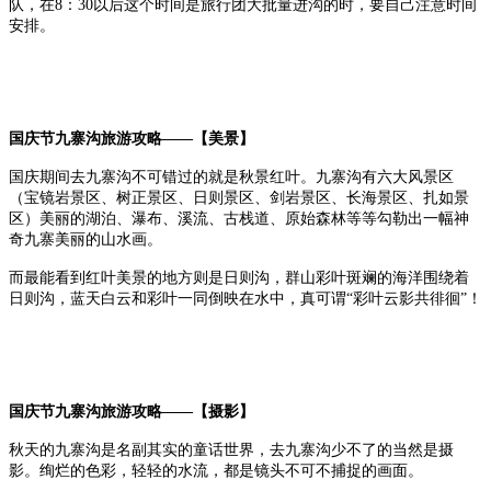
队，在8：30以后这个时间是旅行团大批量进沟的时，要自己注意时间
安排。
国庆节九寨沟旅游攻略——【美景】
国庆期间去九寨沟不可错过的就是秋景红叶。九寨沟有六大风景区
（宝镜岩景区、树正景区、日则景区、剑岩景区、长海景区、扎如景
区）美丽的湖泊、瀑布、溪流、古栈道、原始森林等等勾勒出一幅神
奇九寨美丽的山水画。
而最能看到红叶美景的地方则是日则沟，群山彩叶斑斓的海洋围绕着
日则沟，蓝天白云和彩叶一同倒映在水中，真可谓“彩叶云影共徘徊”！
国庆节九寨沟旅游攻略——【摄影】
秋天的九寨沟是名副其实的童话世界，去九寨沟少不了的当然是摄
影。绚烂的色彩，轻轻的水流，都是镜头不可不捕捉的画面。