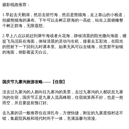
摄影线路推荐：
1.早起去天鹅湖，然后去箭竹海，然后是熊猫海，走上靠山的小栈道，
拍摄熊猫海的瀑布。下午可以去树正群海的一高处，站在上面俯瞰整
个树正群海，无限遐想。
2.早上八点以前赶到犀牛海或者火花海，静候清晨的阳光撒向海面，捕
捉飞鸟活跃在海面，体味清晨的灵动与生机，接着去五彩池，在阳光
的照射下一下回到儿时课本里。如果无风可以去镜海，欣赏那平如镜
的海面，倒影着蓝天白云。
国庆节九寨沟旅游攻略——【住宿】
没去过九寨沟的人都向往九寨沟的美景，去过九寨沟的人都叹息九寨
沟的住宿，国庆节正是九寨人流高峰期，住宿就算再不好，也是一抢
而空，并且要提前预订好。
去九寨的话一般推荐住在漳扎寺，方便快捷，附近的九寨度假村还不
错，集庭院风格和现代时尚于一体，充满温馨与浪漫。