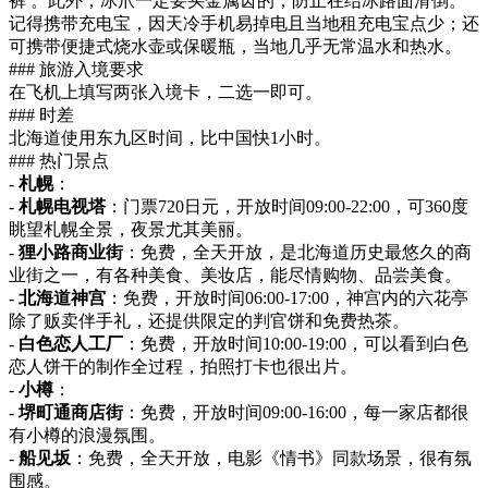
裤 。此外，冰爪一定要买金属齿的，防止在结冰路面滑倒。
记得携带充电宝，因天冷手机易掉电且当地租充电宝点少；还
可携带便捷式烧水壶或保暖瓶，当地几乎无常温水和热水。
### 旅游入境要求
在飞机上填写两张入境卡，二选一即可。
### 时差
北海道使用东九区时间，比中国快1小时。
### 热门景点
-
札幌
：
-
札幌电视塔
：门票720日元，开放时间09:00-22:00，可360度
眺望札幌全景，夜景尤其美丽。
-
狸小路商业街
：免费，全天开放，是北海道历史最悠久的商
业街之一，有各种美食、美妆店，能尽情购物、品尝美食。
-
北海道神宫
：免费，开放时间06:00-17:00，神宫内的六花亭
除了贩卖伴手礼，还提供限定的判官饼和免费热茶。
-
白色恋人工厂
：免费，开放时间10:00-19:00，可以看到白色
恋人饼干的制作全过程，拍照打卡也很出片。
-
小樽
：
-
堺町通商店街
：免费，开放时间09:00-16:00，每一家店都很
有小樽的浪漫氛围。
-
船见坂
：免费，全天开放，电影《情书》同款场景，很有氛
围感。