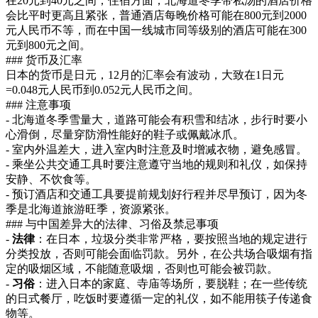
在20元到40元之间；住宿方面，北海道冬季带私汤的酒店价格
会比平时更高且紧张，普通酒店每晚价格可能在800元到2000
元人民币不等，而在中国一线城市同等级别的酒店可能在300
元到800元之间。
### 货币及汇率
日本的货币是日元，12月的汇率会有波动，大致在1日元
=0.048元人民币到0.052元人民币之间。
### 注意事项
- 北海道冬季雪量大，道路可能会有积雪和结冰，步行时要小
心滑倒，尽量穿防滑性能好的鞋子或佩戴冰爪。
- 室内外温差大，进入室内时注意及时增减衣物，避免感冒。
- 乘坐公共交通工具时要注意遵守当地的规则和礼仪，如保持
安静、不饮食等。
- 预订酒店和交通工具要提前规划好行程并尽早预订，因为冬
季是北海道旅游旺季，资源紧张。
### 与中国差异大的法律、习俗及禁忌事项
-
法律
：在日本，垃圾分类非常严格，要按照当地的规定进行
分类投放，否则可能会面临罚款。另外，在公共场合吸烟有指
定的吸烟区域，不能随意吸烟，否则也可能会被罚款。
-
习俗
：进入日本的家庭、寺庙等场所，要脱鞋；在一些传统
的日式餐厅，吃饭时要遵循一定的礼仪，如不能用筷子传递食
物等。