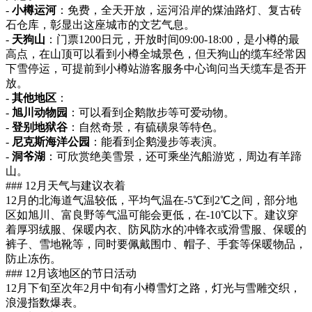
-
小樽运河
：免费，全天开放，运河沿岸的煤油路灯、复古砖
石仓库，彰显出这座城市的文艺气息。
-
天狗山
：门票1200日元，开放时间09:00-18:00，是小樽的最
高点，在山顶可以看到小樽全城景色，但天狗山的缆车经常因
下雪停运，可提前到小樽站游客服务中心询问当天缆车是否开
放。
-
其他地区
：
-
旭川动物园
：可以看到企鹅散步等可爱动物。
-
登别地狱谷
：自然奇景，有硫磺泉等特色。
-
尼克斯海洋公园
：能看到企鹅漫步等表演。
-
洞爷湖
：可欣赏绝美雪景，还可乘坐汽船游览，周边有羊蹄
山。
### 12月天气与建议衣着
12月的北海道气温较低，平均气温在-5℃到2℃之间，部分地
区如旭川、富良野等气温可能会更低，在-10℃以下。建议穿
着厚羽绒服、保暖内衣、防风防水的冲锋衣或滑雪服、保暖的
裤子、雪地靴等，同时要佩戴围巾、帽子、手套等保暖物品，
防止冻伤。
### 12月该地区的节日活动
12月下旬至次年2月中旬有小樽雪灯之路，灯光与雪雕交织，
浪漫指数爆表。