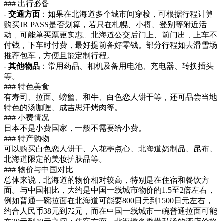
### 出行必备
-
交通方面
：如果在北海道多个城市间穿梭，可根据行程计算
购买JR PASS是否划算，若只在札幌、小樽、登别等附近活
动，可能单买票更实惠。北海道公交后门上、前门出，上车不
付钱，下车时付费，最好提前备好零钱。部分行程如去滑雪场
推荐包车，方便且能定制行程。
-
其他物品
：常用药品、相机及备用电池、充电器、转换插头
等。
### 特色美食
有寿司、拉面、螃蟹、和牛、白色恋人饼干等，还可品尝当地
特色的汤咖喱、成吉思汗烤肉等。
### 小费情况
日本不是小费国家，一般不需要给小费。
### 特产购物
可以购买白色恋人饼干、六花亭点心、北海道奶制品、昆布、
北海道限定的美妆护肤品等。
### 物价与中国对比
总体来说，北海道的物价相对较高，特别是在住宿和餐饮方
面。与中国相比，大约是中国一线城市物价的1.5至2倍左右，
例如普通一碗拉面在北海道可能要800日元到1500日元左右，
约合人民币38元到72元，而在中国一线城市一碗普通拉面可能