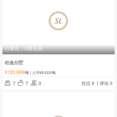
巴厘岛，乌鲁瓦图
柏逸别墅
¥
120,699
/晚
| 人均¥8,622/晚
7
7
3
住过 9 丨
评论 0