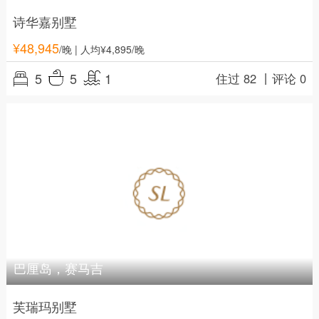
诗华嘉别墅
¥
48,945
/晚
| 人均¥4,895/晚
5
5
1
住过 82 丨
评论 0
巴厘岛，赛马吉
芙瑞玛别墅