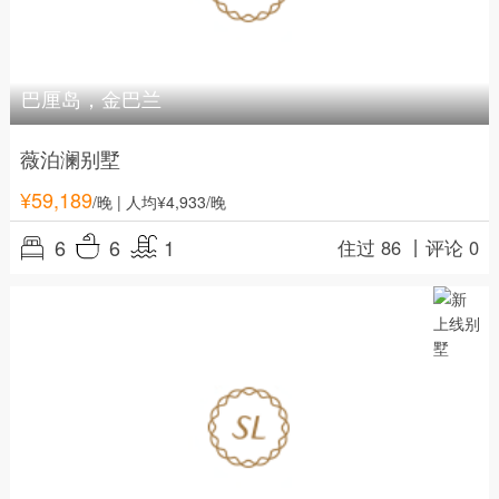
巴厘岛，金巴兰
薇泊澜别墅
¥
59,189
/晚
| 人均¥4,933/晚
6
6
1
住过 86 丨
评论 0