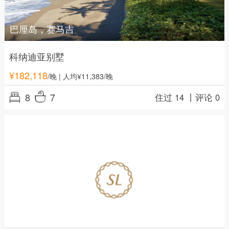
巴厘岛，赛马吉
科纳迪亚别墅
¥
182,118
/晚
| 人均¥11,383/晚
8
7
住过 14 丨
评论 0