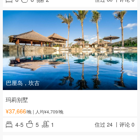
巴厘岛，坎古
玛莉别墅
¥
37,666
/晚
| 人均¥4,709/晚
4-5
5
1
住过 24 丨
评论 0