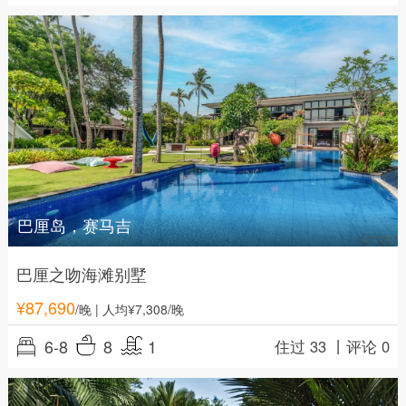
巴厘岛，赛马吉
巴厘之吻海滩别墅
¥
87,690
/晚
| 人均¥7,308/晚
6-8
8
1
住过 33 丨
评论 0