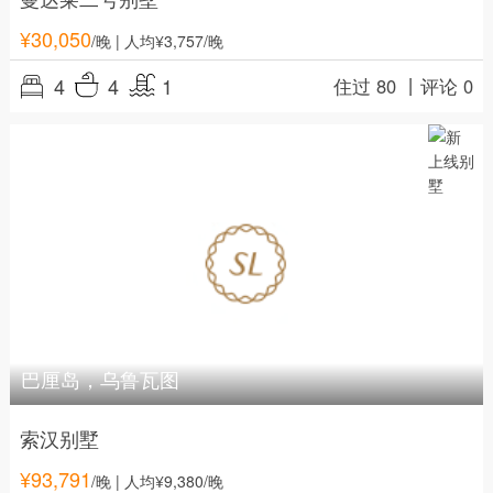
¥
30,050
/晚
| 人均¥3,757/晚
4
4
1
住过 80 丨
评论 0
巴厘岛，乌鲁瓦图
索汉别墅
¥
93,791
/晚
| 人均¥9,380/晚