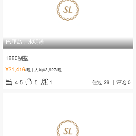
巴厘岛，水明漾
1880别墅
¥
31,416
/晚
| 人均¥3,927/晚
4-5
5
1
住过 28 丨
评论 0