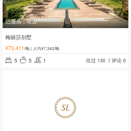
巴厘岛，坎古
梅丽莎别墅
¥
73,411
/晚
| 人均¥7,342/晚
5
5
1
住过 130 丨
评论 0