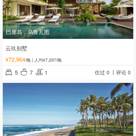
巴厘岛，乌鲁瓦图
云玖别墅
¥
72,964
/晚
| 人均¥7,297/晚
5
7
1
住过 0 丨
评论 0