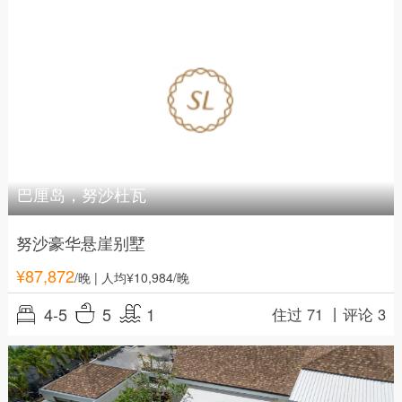
巴厘岛，努沙杜瓦
努沙豪华悬崖别墅
¥
87,872
/晚
| 人均¥10,984/晚
4-5
5
1
住过 71 丨
评论 3