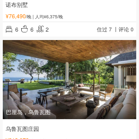
诺布别墅
¥
76,490
/晚
| 人均¥6,375/晚
6
6
2
住过 7 丨
评论 0
巴厘岛，乌鲁瓦图
乌鲁瓦图庄园