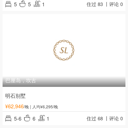
5
5
1
住过 83 丨
评论 0
巴厘岛，坎古
明石别墅
¥
62,946
/晚
| 人均¥6,295/晚
5-6
6
1
住过 68 丨
评论 0