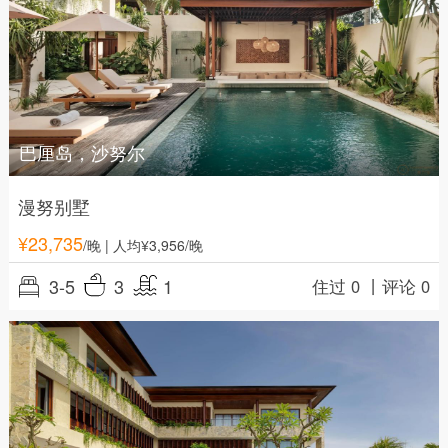
巴厘岛，沙努尔
漫努别墅
¥
23,735
/晚
| 人均¥3,956/晚
3-5
3
1
住过 0 丨
评论 0