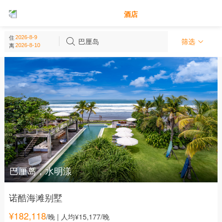
别墅
酒店
巴厘岛 - 印度尼西亚
住
(
187
个)
巴厘岛
筛选
离
巴厘岛，水明漾
诺酷海滩别墅
¥
182,118
/晚
| 人均¥15,177/晚