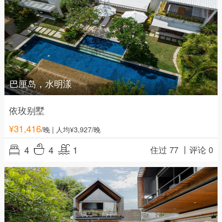
巴厘岛，水明漾
依玫别墅
¥
31,416
/晚
| 人均¥3,927/晚
4
4
1
住过 77 丨
评论 0