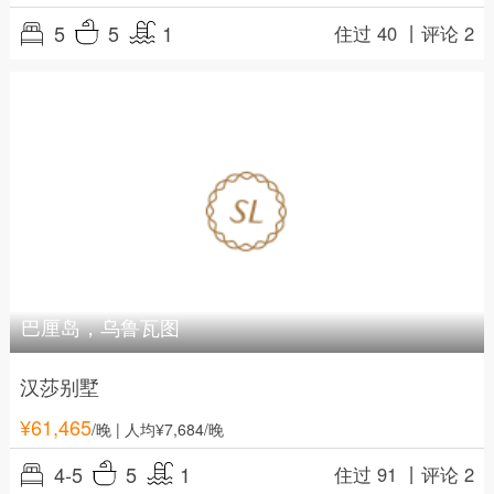
5
5
1
住过 40 丨
评论 2
巴厘岛，乌鲁瓦图
汉莎别墅
¥
61,465
/晚
| 人均¥7,684/晚
4-5
5
1
住过 91 丨
评论 2