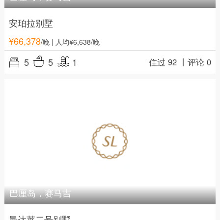
安珀拉别墅
¥
66,378
/晚
| 人均¥6,638/晚
5
5
1
住过 92 丨
评论 0
巴厘岛，赛马吉
曼达莱二号别墅