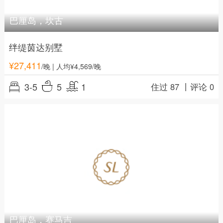
巴厘岛，坎古
绊缇茵达别墅
¥
27,411
/晚
| 人均¥4,569/晚
3-5
5
1
住过 87 丨
评论 0
巴厘岛，赛马吉