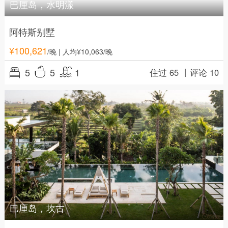
巴厘岛，水明漾
阿特斯别墅
¥
100,621
/晚
| 人均¥10,063/晚
5
5
1
住过 65 丨
评论 10
巴厘岛，坎古