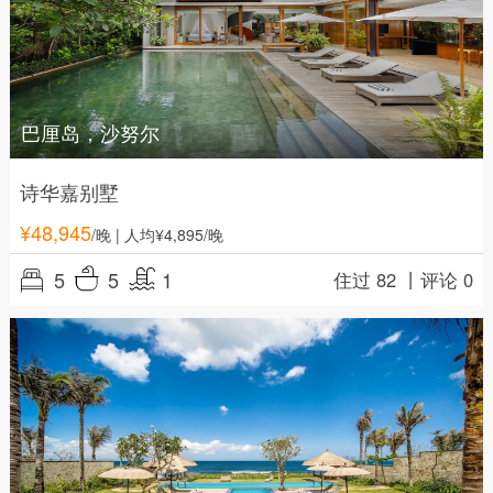
巴厘岛，沙努尔
诗华嘉别墅
¥
48,945
/晚
| 人均¥4,895/晚
5
5
1
住过 82 丨
评论 0