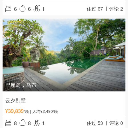
6
6
1
住过 67 丨
评论 2
巴厘岛，乌布
云夕别墅
¥
39,839
/晚
| 人均¥2,490/晚
8
8
1
住过 53 丨
评论 0