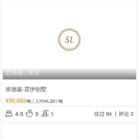
巴厘岛，坎古
班德嘉-霓伊别墅
¥
50,083
/晚
| 人均¥6,261/晚
4-5
5
1
住过 84 丨
评论 3