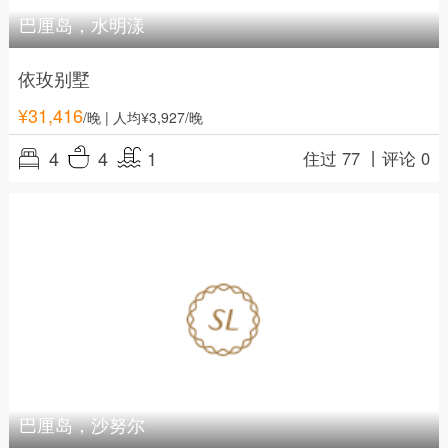
巴厘岛，水明漾
依玫别墅
¥
31,416
/晚
| 人均¥3,927/晚
4
4
1
住过 77 丨
评论 0
巴厘岛，沙努尔