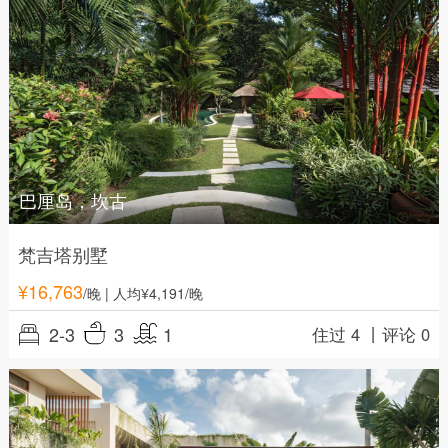
巴厘岛，坎古
梵吉塔别墅
¥
16,763
/晚
| 人均¥4,191/晚
2-3
3
1
住过 4 丨
评论 0