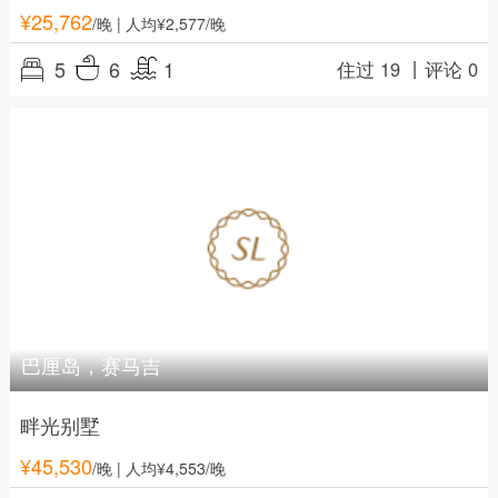
¥
25,762
/晚
| 人均¥2,577/晚
5
6
1
住过 19 丨
评论 0
巴厘岛，赛马吉
畔光别墅
¥
45,530
/晚
| 人均¥4,553/晚