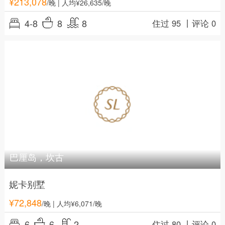
¥
213,078
/晚
| 人均¥26,635/晚
4-8
8
8
住过 95 丨
评论 0
巴厘岛，坎古
妮卡别墅
¥
72,848
/晚
| 人均¥6,071/晚
6
6
2
住过 80 丨
评论 0