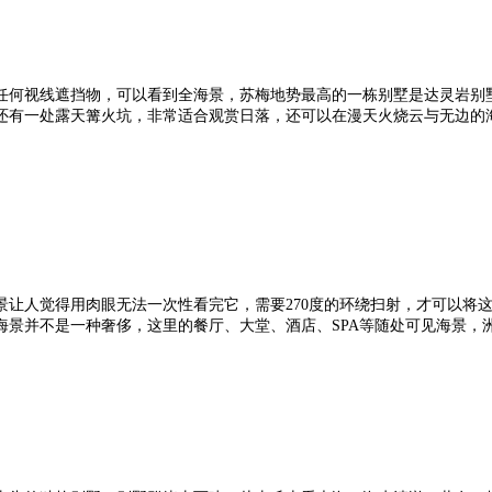
何视线遮挡物，可以看到全海景，苏梅地势最高的一栋别墅是达灵岩别墅，可以
还有一处露天篝火坑，非常适合观赏日落，还可以在漫天火烧云与无边的
景让人觉得用肉眼无法一次性看完它，需要270度的环绕扫射，才可以将
海景并不是一种奢侈，这里的餐厅、大堂、酒店、SPA等随处可见海景，