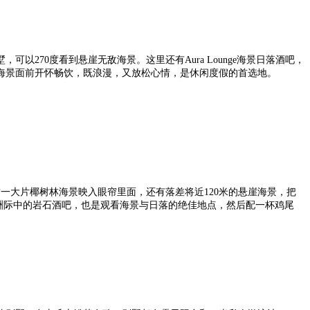
270度看到悬崖无敌海景。这里还有Aura Lounge海景日落酒吧，
海景面前开怀畅饮，既浪漫，又放松心情，是休闲度假的首选地。
这一大片椰树林海景映入眼帘里面，还有落差将近120米的悬崖海景，把
洲际中的岩石酒吧，也是观看海景与日落的绝佳地点，然后配一杯鸡尾