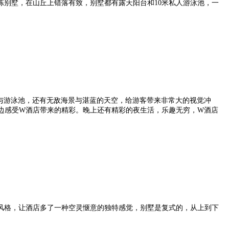
栋别墅，在山丘上错落有致，别墅都有露天阳台和10米私人游泳池，一
与游泳池，还有无敌海景与湛蓝的天空，给游客带来非常大的视觉冲
边感受W酒店带来的精彩。晚上还有精彩的夜生活，乐趣无穷，W酒店
风格，让酒店多了一种空灵惬意的独特感觉，别墅是复式的，从上到下