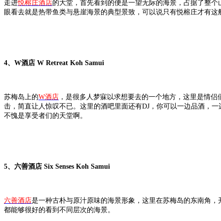
走进
悦榕庄酒店
的大堂，首先看到的便是一望无际的海景，占据了整个
眼看去就是热带鱼类与悬崖海景的典型景致，可以说只有悦榕庄才有这
4、W酒店 W Retreat Koh Samui
苏梅岛上的
W酒店
，是很多人梦寐以求想要去的一个地方，这里是情侣
击，简直让人惊叹不已。这里的酒吧里面还有DJ，你可以一边品酒，
不愧是享受者们的天堂啊。
5、六善酒店 Six Senses Koh Samui
六善酒店
是一种古朴与原汁原味的海景形象，这里在苏梅岛的东南角，
都能够很好的看到不同层次的海景。