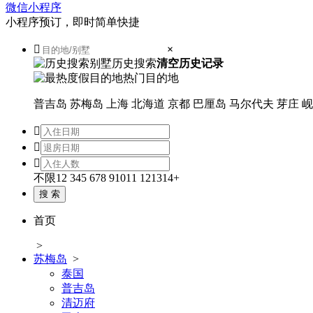
微信小程序
小程序预订，即时简单快捷

×
历史搜索
清空历史记录
热门目的地
普吉岛
苏梅岛
上海
北海道
京都
巴厘岛
马尔代夫
芽庄
岘



不限
1
2
3
4
5
6
7
8
9
10
11
12
13
14+
首页
>
苏梅岛
>
泰国
普吉岛
清迈府