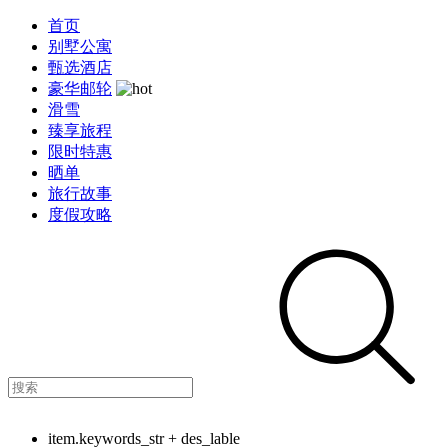
首页
别墅公寓
甄选酒店
豪华邮轮
滑雪
臻享旅程
限时特惠
晒单
旅行故事
度假攻略
item.keywords_str + des_lable