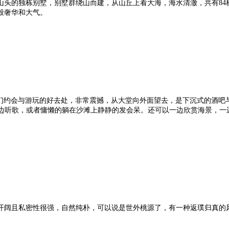
山头的独栋别墅，别墅群绕山而建，从山丘上看大海，海水清澈，共有84
般奢华和大气。
们约会与游玩的好去处，非常震撼，从大堂向外面望去，是下沉式的酒吧
一边听歌，或者慵懒的躺在沙滩上静静的发会呆。还可以一边欣赏海景，一
开阔且私密性很强，自然纯朴，可以说是世外桃源了，有一种返璞归真的