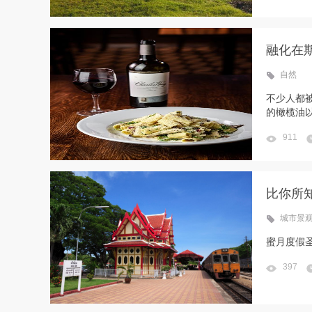
融化在
自然
不少人都
的橄榄油以
911
比你所
城市景
蜜月度假
397