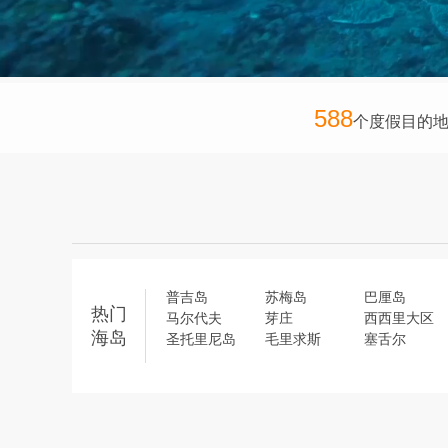
588
个度假目的
普吉岛
苏梅岛
巴厘岛
热门
马尔代夫
芽庄
西西里大区
海岛
圣托里尼岛
毛里求斯
塞舌尔