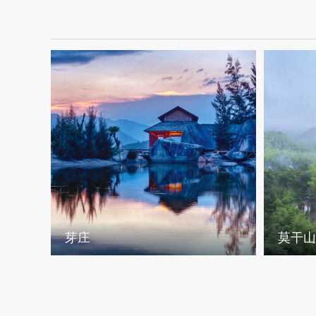
芽庄
莫干山