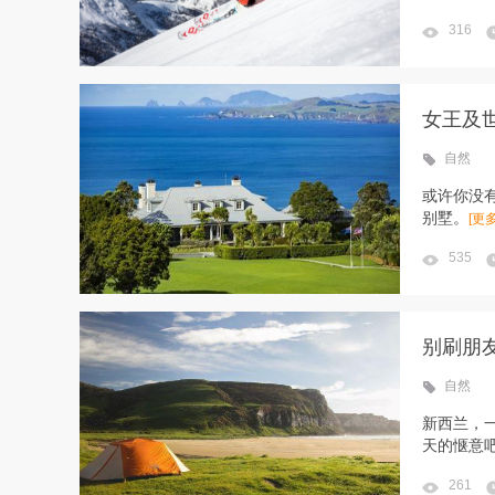
316
女王及
自然
​或许你
别墅。
[更多
535
别刷朋
自然
新西兰，
天的惬意
261