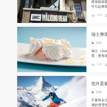
度假旅游
可引起奥斯
530
瑞士弗
自然
瑞士（Sw
雪，更有诸
325
也许是
自然
不要再去
漓的滑雪感