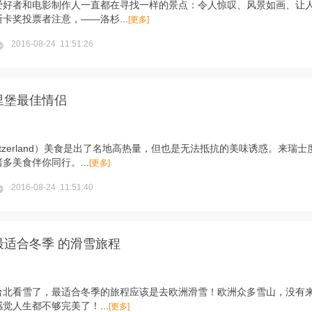
爱好者和电影制作人一直都在寻找一样的景点：令人惊叹、风景如画、让
卡奖投票者注意，——洛杉...
[更多]
2016-08-24 11:51:26
里堡最佳情侣
itzerland）美食是出了名地高热量，但也是无法抵抗的美味诱惑。来瑞
多美食伴你同行。...
[更多]
2016-08-24 11:51:40
最适合冬季 的滑雪旅程
台北看雪了，最适合冬季的旅程应该是去欧洲滑雪！欧洲众多雪山，没有
觉人生都不够完美了！...
[更多]