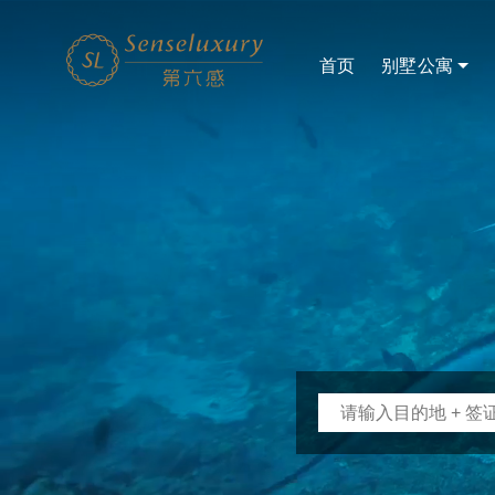
旅
行
攻
首页
别墅公寓
略
大
全
_
海
外
旅
游
景
点
住
宿
攻
略-
第
六
感