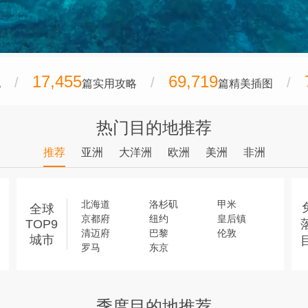
17,455
69,719
地
篇实用攻略
篇精美插图
热门目的地推荐
推荐
亚洲
大洋洲
欧洲
美洲
非洲
北海道
洛杉矶
甲米
全球
京都府
纽约
皇后镇
TOP9
清迈府
巴黎
伦敦
城市
罗马
东京
季度目的地推荐