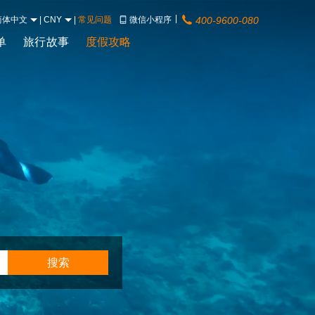
|
简体中文
|
CNY
|
常见问题
微信小程序
400-9600-080
单
旅行故事
度假攻略