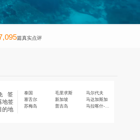
7,095
篇真实点评
泰国
毛里求斯
马尔代夫
免 签
塞舌尔
新加坡
马达加斯加
落地签
苏梅岛
普吉岛
马拉喀什-萨菲大区
目的地