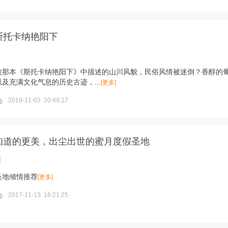
斯托卡纳艳阳下
被那本《斯托卡纳艳阳下》中描述的山川风貌，民俗风情被迷倒？香醇的
及充满文化气息的历史古迹，...
[更多]
2019-11-03 20:49:17
知道的更美，出尘出世的蜜月度假圣地
观
圣地倾情推荐
[更多]
2017-11-13 16:21:25