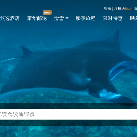
登录
|
注册送
900
|
甄选酒店
豪华邮轮
滑雪
臻享旅程
限时特惠
晒