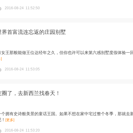
2016-08-24 11:52:50
世界首富流连忘返的庄园别墅
没有女王那般能做王位达经年之久，但你也许可以来第六感别墅度假体验一
]
2016-08-24 11:53:05
友圈了，去新西兰找春天！
一个拥有史诗般美景的童话王国。如果不想在家中宅过整个冬季，那就去
吧！
[更多]
2016-08-24 11:53:20