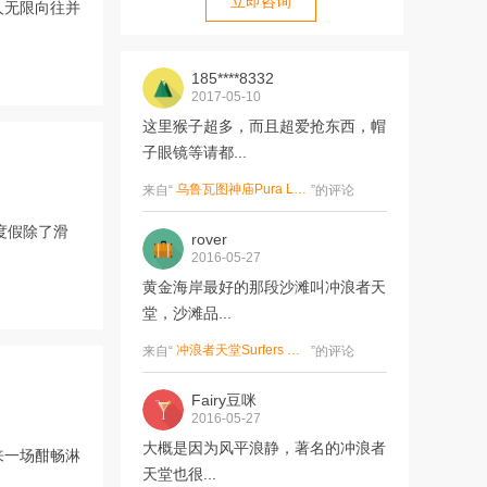
立即咨询
人无限向往并
185****8332
2017-05-10
这里猴子超多，而且超爱抢东西，帽
子眼镜等请都...
乌鲁瓦图神庙Pura Luhur Uluwatu
来自“
”的评论
士度假除了滑
rover
2016-05-27
黄金海岸最好的那段沙滩叫冲浪者天
堂，沙滩品...
冲浪者天堂Surfers Paradise
来自“
”的评论
Fairy豆咪
2016-05-27
大概是因为风平浪静，著名的冲浪者
来一场酣畅淋
天堂也很...