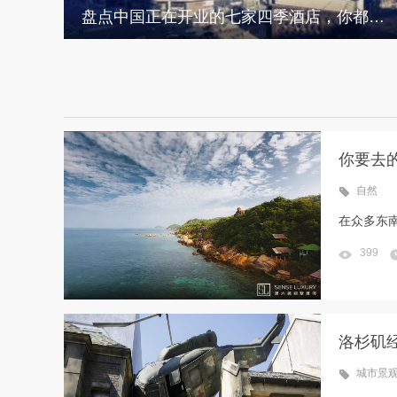
盘点中国正在开业的七家四季酒店，你都住过哪几家？
你要去
自然
在众多东
399
洛杉矶
城市景