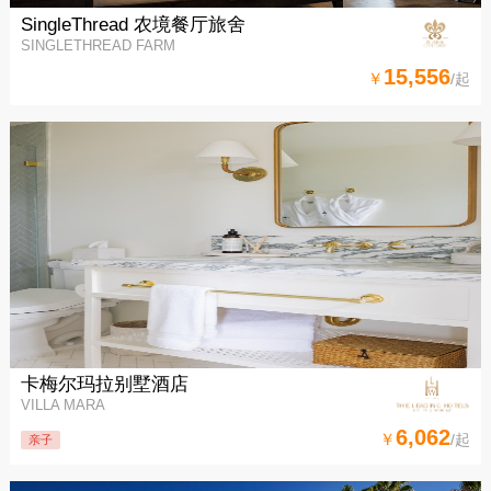
SingleThread 农境餐厅旅舍
SINGLETHREAD FARM
15,556
￥
/起
卡梅尔玛拉别墅酒店
VILLA MARA
6,062
￥
/起
亲子