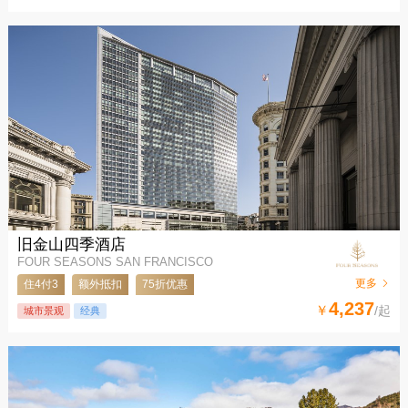
旧金山四季酒店
FOUR SEASONS SAN FRANCISCO
更多
住4付3
额外抵扣
75折优惠
4,237
￥
/起
城市景观
经典