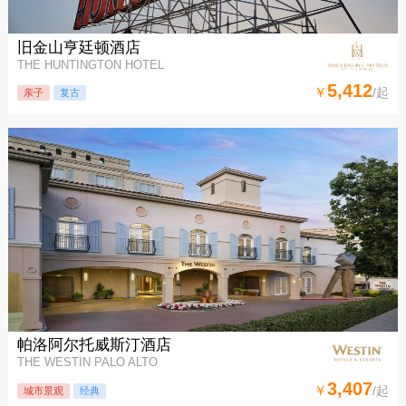
旧金山亨廷顿酒店
THE HUNTINGTON HOTEL
5,412
￥
/起
亲子
复古
帕洛阿尔托威斯汀酒店
THE WESTIN PALO ALTO
3,407
￥
/起
城市景观
经典