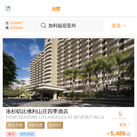
别墅
酒店
住
加利福尼亚州
筛选
离
洛杉矶比佛利山庄四季酒店
FOUR SEASONS LOS ANGELES AT BEVERLY HILLS
更多
保证升级
8折优惠
住4付3
5,486
￥
/起
亲子
城市景观