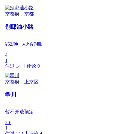
京都府，京都
别邸油小路
¥
52
/晚
| 人均¥7/晚
4
1
住过 14 丨
评论 0
京都府，上京区
翠川
暂不开放预定
2-6
1
住过 142 丨
评论 4